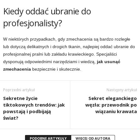
Kiedy oddać ubranie do
profesjonalisty?
W niektórych przypadkach, gdy zmechacenia są bardzo rozległe
lub dotyczą delikatnych i drogich tkanin, najlepiej oddać ubranie do
profesjonalnej pralni lub zakładu krawieckiego. Specjaliści
dysponują odpowiednimi narzędziami i wiedzą,
jak usunąć
zmechacenia
bezpiecznie i skutecznie.
Poprzedni artykuł
Następny artykuł
Sekretne życie
Sekret eleganckiego
tiktokowych trendów: jak
węzła: przewodnik po
powstają i podbijają
wiązaniu krawata
świat?
PODOBNE ARTYKUŁY
WIĘCEJ OD AUTORA