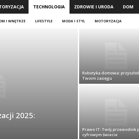
TORYZACJA
TECHNOLOGIA
ZDROWIE I URODA
DOM
OM I WNĘTRZE
LIFESTYLE
MODA I STYL
MOTORYZACJA
Robotyka domowa: przyszłoś
Twoim zasięgu
acji 2025:
Prawo IT: Twój przewodnik 
cyfrowym świecie