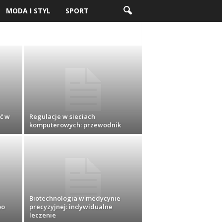
MODA I STYL
SPORT
ć w
Regulacje w sieciach
komputerowych: przewodnik
Biotechnologia w medycynie
po
precyzyjnej: indywidualne
leczenie