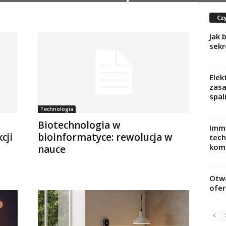
Czy
Jak 
sekr
Elek
zasa
spal
Technologia
Biotechnologia w
Imme
cji
bioinformatyce: rewolucja w
tech
kom
nauce
Otwa
ofer