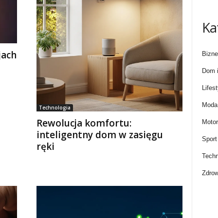
Ka
jach
Bizne
Dom i
Lifest
Moda 
Technologia
Rewolucja komfortu:
Motor
inteligentny dom w zasięgu
Sport
ręki
Techn
Zdrow