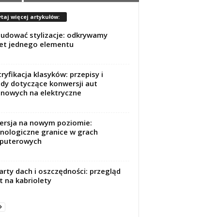
taj więcej artykułów:
budować stylizacje: odkrywamy
et jednego elementu
tryfikacja klasyków: przepisy i
dy dotyczące konwersji aut
inowych na elektryczne
rsja na nowym poziomie:
nologiczne granice w grach
puterowych
rty dach i oszczędności: przegląd
t na kabriolety