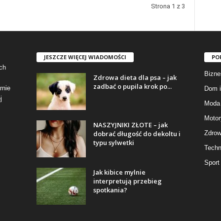
Strona 1 z 3
JESZCZE WIĘCEJ WIADOMOŚCI
PO
ch
Bizne
Zdrowa dieta dla psa – jak
zadbać o pupila krok po...
rnie
Dom i
j
Moda 
Motor
NASZYJNIKI ZŁOTE – jak
dobrać długość do dekoltu i
Zdrow
typu sylwetki
Techn
Sport
Jak kibice mylnie
interpretują przebieg
spotkania?