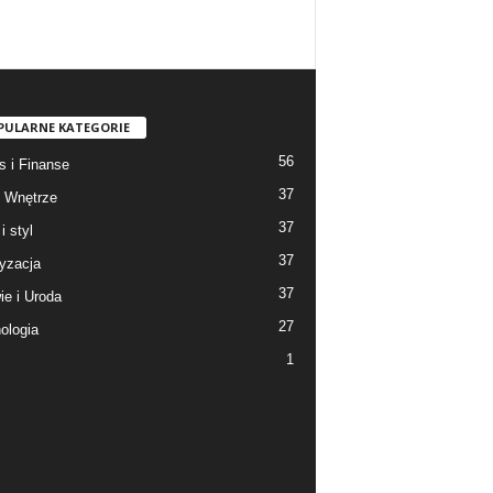
PULARNE KATEGORIE
56
s i Finanse
37
 Wnętrze
37
i styl
37
yzacja
37
ie i Uroda
27
ologia
1