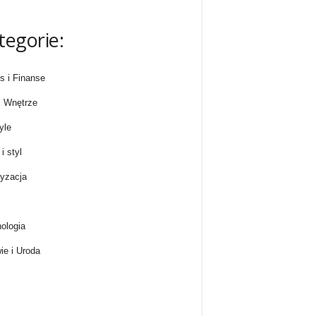
tegorie:
s i Finanse
 Wnętrze
yle
i styl
yzacja
ologia
ie i Uroda