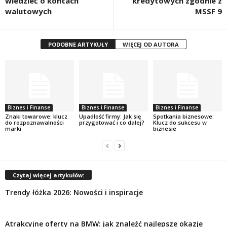
wiedzieć o kontach
kredytowych zgodnie z
walutowych
MSSF 9
PODOBNE ARTYKUŁY
WIĘCEJ OD AUTORA
Biznes i Finanse
Biznes i Finanse
Biznes i Finanse
Znaki towarowe: klucz
Upadłość firmy: Jak się
Spotkania biznesowe:
do rozpoznawalności
przygotować i co dalej?
Klucz do sukcesu w
marki
biznesie
Czytaj więcej artykułów:
Trendy łóżka 2026: Nowości i inspiracje
Atrakcyjne oferty na BMW: jak znaleźć najlepsze okazje