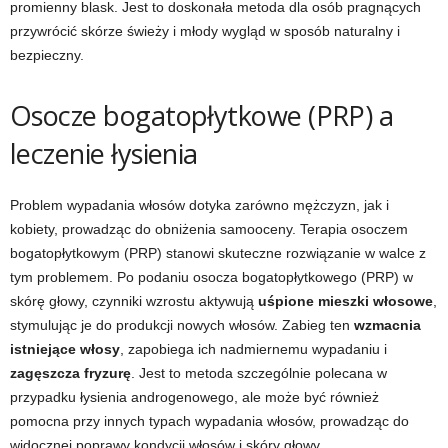
promienny blask. Jest to doskonała metoda dla osób pragnących
przywrócić skórze świeży i młody wygląd w sposób naturalny i
bezpieczny.
Osocze bogatopłytkowe (PRP) a
leczenie łysienia
Problem wypadania włosów dotyka zarówno mężczyzn, jak i
kobiety, prowadząc do obniżenia samooceny. Terapia osoczem
bogatopłytkowym (PRP) stanowi skuteczne rozwiązanie w walce z
tym problemem. Po podaniu osocza bogatopłytkowego (PRP) w
skórę głowy, czynniki wzrostu aktywują
uśpione mieszki włosowe
,
stymulując je do produkcji nowych włosów. Zabieg ten
wzmacnia
istniejące włosy
, zapobiega ich nadmiernemu wypadaniu i
zagęszcza fryzurę
. Jest to metoda szczególnie polecana w
przypadku łysienia androgenowego, ale może być również
pomocna przy innych typach wypadania włosów, prowadząc do
widocznej poprawy kondycji włosów i skóry głowy.