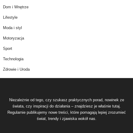
Dom i Wnętrze
Lifestyle
Moda i styl
Motoryzacja
Sport
Technologia
Zdrowie i Uroda
Niezależnie od tego, czy szukasz praktycznych porad, nowinek ze
świata, czy inspiracji do działania – znajdziesz je właśnie tutaj.
Regularnie publikujemy nowe treści, które pomagają lepiej zrozumieć
świat, trendy i zjawiska wokół nas.