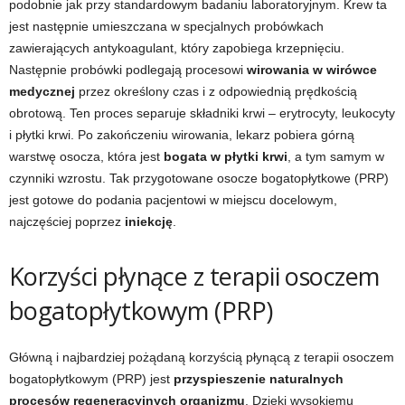
podobnie jak przy standardowym badaniu laboratoryjnym. Krew ta
jest następnie umieszczana w specjalnych probówkach
zawierających antykoagulant, który zapobiega krzepnięciu.
Następnie probówki podlegają procesowi
wirowania w wirówce
medycznej
przez określony czas i z odpowiednią prędkością
obrotową. Ten proces separuje składniki krwi – erytrocyty, leukocyty
i płytki krwi. Po zakończeniu wirowania, lekarz pobiera górną
warstwę osocza, która jest
bogata w płytki krwi
, a tym samym w
czynniki wzrostu. Tak przygotowane osocze bogatopłytkowe (PRP)
jest gotowe do podania pacjentowi w miejscu docelowym,
najczęściej poprzez
iniekcję
.
Korzyści płynące z terapii osoczem
bogatopłytkowym (PRP)
Główną i najbardziej pożądaną korzyścią płynącą z terapii osoczem
bogatopłytkowym (PRP) jest
przyspieszenie naturalnych
procesów regeneracyjnych organizmu
. Dzięki wysokiemu