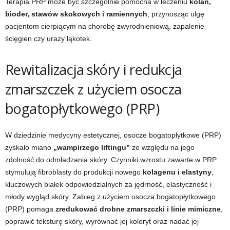
Terapia PRP może być szczególnie pomocna w leczeniu
kolan,
bioder, stawów skokowych i ramiennych
, przynosząc ulgę
pacjentom cierpiącym na chorobę zwyrodnieniową, zapalenie
ścięgien czy urazy łąkotek.
Rewitalizacja skóry i redukcja
zmarszczek z użyciem osocza
bogatopłytkowego (PRP)
W dziedzinie medycyny estetycznej, osocze bogatopłytkowe (PRP)
zyskało miano
„wampirzego liftingu”
ze względu na jego
zdolność do odmładzania skóry. Czynniki wzrostu zawarte w PRP
stymulują fibroblasty do produkcji nowego
kolagenu i elastyny
,
kluczowych białek odpowiedzialnych za jędrność, elastyczność i
młody wygląd skóry. Zabieg z użyciem osocza bogatopłytkowego
(PRP) pomaga
zredukować drobne zmarszczki i linie mimiczne
,
poprawić teksturę skóry, wyrównać jej koloryt oraz nadać jej