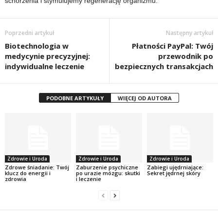
schorzenia i stymulujemy regenerację organizmu.
Poprzedni artykuł
Następny artykuł
Biotechnologia w
Płatności PayPal: Twój
medycynie precyzyjnej:
przewodnik po
indywidualne leczenie
bezpiecznych transakcjach
PODOBNE ARTYKUŁY
WIĘCEJ OD AUTORA
Zdrowie i Uroda
Zdrowie i Uroda
Zdrowie i Uroda
Zdrowe śniadanie: Twój
Zaburzenie psychiczne
Zabiegi ujędrniające:
klucz do energii i
po urazie mózgu: skutki
Sekret jędrnej skóry
zdrowia
i leczenie