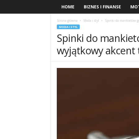
HOME
BIZNES I FINANSE
MO
Strona główna
Moda i styl
Spinki do mankietów g
MODA I STYL
Spinki do mankie
wyjątkowy akcent 