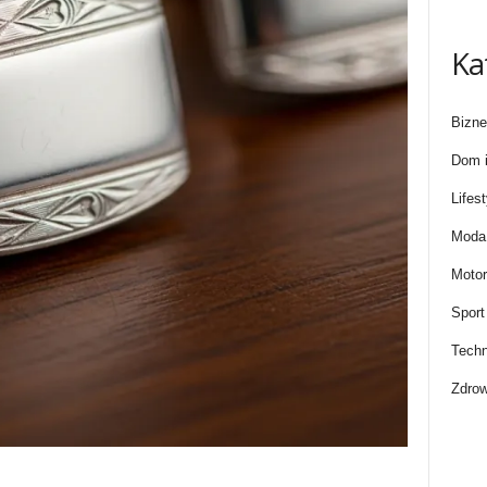
Ka
Bizne
Dom i
Lifest
Moda 
Motor
Sport
Techn
Zdrow