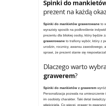
Spinki do mankiet
prezent na każdą okaz
Spinki do mankietów grawerowane
to w
wyrazisty sposób na podkreślenie indywidua
prezentu dla bliskiej osoby, który będzie 
grawerowane
to trafiony wybór, który z
urodzin, rocznicy, awansu zawodowego, 
sprawi, że prezent stanie się niepowtarza
Dlaczego warto wybr
grawerem
?
Spinki do mankietów z grawerem
wyróżn
Personalizacja pozwala na umieszczenie in
im osobisty charakter. Taki detal świadcz
właściciela. Co więcej, grawer to gwarancj