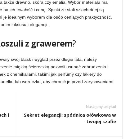
a, a także drewno, skóra czy emalia. Wybór materiału ma
 na ich trwałość i cenę. Spinki ze stali szlachetnej są
ni je idealnym wyborem dla osób ceniących praktyczność.
nonim luksusu i elegancji.
koszuli z grawerem
?
ały swój blask i wygląd przez długie lata, należy
czenie miękką ściereczką pozwoli usunąć zabrudzenia i
ek z chemikaliami, takimi jak perfumy czy lakiery do
udełku lub woreczku, aby chronić je przed zarysowaniami.
Następny artykuł
ch i
Sekret elegancji: spódnica ołówkowa w
twojej szafie