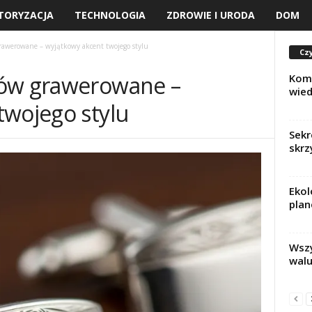
TORYZACJA
TECHNOLOGIA
ZDROWIE I URODA
DOM
rawerowane – wyjątkowy akcent twojego stylu
Czy
tów grawerowane –
Komf
wied
twojego stylu
Sekr
skrz
Ekol
plan
Wszy
wal