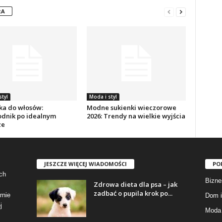
RA
styl
Moda i styl
ka do włosów:
Modne sukienki wieczorowe
dnik po idealnym
2026: Trendy na wielkie wyjścia
ze
JESZCZE WIĘCEJ WIADOMOŚCI
PO
ch
Bizne
Zdrowa dieta dla psa – jak
zadbać o pupila krok po...
rnie
Dom i
j
Moda 