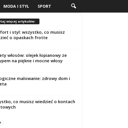
MODA I STYL
SPORT
taj więcej artykułów:
ort i styl: wszystko, co musisz
zieć o opaskach frotte
ety włosów: olejek łopianowy ze
ypem na piękne i mocne włosy
ogiczne malowanie: zdrowy dom i
eta
stko, co musisz wiedzieć o kontach
utowych