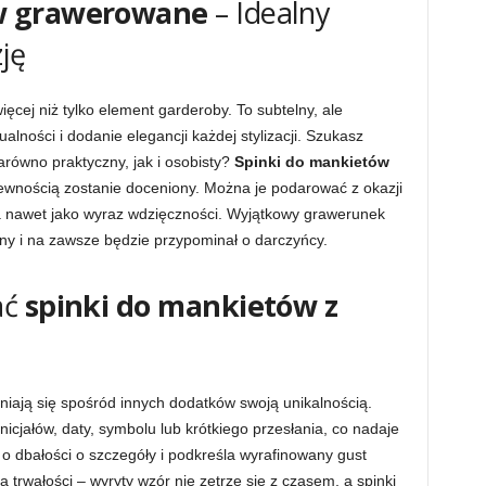
ów grawerowane
– Idealny
ję
ięcej niż tylko element garderoby. To subtelny, ale
lności i dodanie elegancji każdej stylizacji. Szukasz
zarówno praktyczny, jak i osobisty?
Spinki do mankietów
 pewnością zostanie doceniony. Można je podarować z okazji
a nawet jako wyraz wdzięczności. Wyjątkowy grawerunek
lny i na zawsze będzie przypominał o darczyńcy.
ać
spinki do mankietów z
iają się spośród innych dodatków swoją unikalnością.
icjałów, daty, symbolu lub krótkiego przesłania, co nadaje
y o dbałości o szczegóły i podkreśla wyrafinowany gust
a trwałości – wyryty wzór nie zetrze się z czasem, a spinki