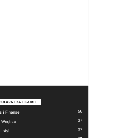
PULARNE KATEGORIE
56
s i Finanse
37
 Wnętrze
37
i styl