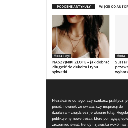
PODOBNE ARTYKUŁY
WIĘCEJ OD AUTO
Moda i styl
Moda i 
NASZYJNIKI ZŁOTE – jak dobrać
Suszar
długość do dekoltu i typu
przewo
sylwetki
wybor
Niezależnie od tego, czy szukasz praktyczny
porad, nowinek ze świata, czy inspiracji do
działania – znajdziesz je właśnie tutaj. Regula
publikujemy nowe treści, które pomagają lepie
zrozumieć świat, trendy i zjawiska wokół nas.