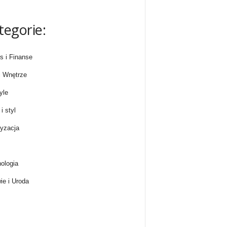
tegorie:
s i Finanse
 Wnętrze
yle
i styl
yzacja
ologia
ie i Uroda