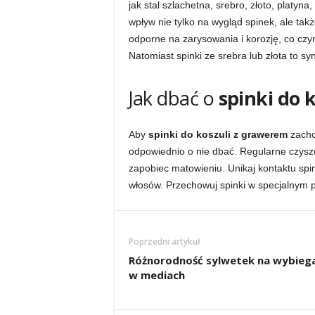
jak stal szlachetna, srebro, złoto, platyn
wpływ nie tylko na wygląd spinek, ale także
odporne na zarysowania i korozję, co czy
Natomiast spinki ze srebra lub złota to sy
Jak dbać o
spinki do 
Aby
spinki do koszuli z grawerem
zachow
odpowiednio o nie dbać. Regularne czysz
zapobiec matowieniu. Unikaj kontaktu spin
włosów. Przechowuj spinki w specjalnym p
Poprzedni artykuł
Różnorodność sylwetek na wybiega
w mediach