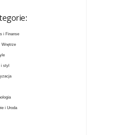
tegorie:
s i Finanse
 Wnętrze
yle
i styl
yzacja
ologia
ie i Uroda