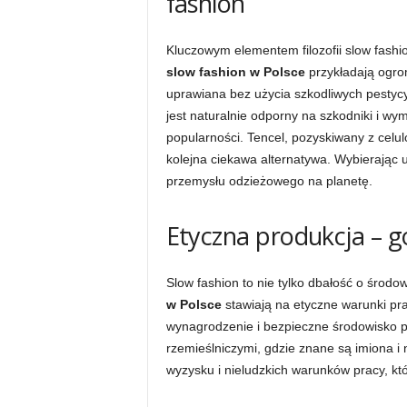
fashion
Kluczowym elementem filozofii slow fashi
slow fashion w Polsce
przykładają ogro
uprawiana bez użycia szkodliwych pestyc
jest naturalnie odporny na szkodniki i w
popularności. Tencel, pozyskiwany z celu
kolejna ciekawa alternatywa. Wybierając 
przemysłu odzieżowego na planetę.
Etyczna produkcja – 
Slow fashion to nie tylko dbałość o środow
w Polsce
stawiają na etyczne warunki p
wynagrodzenie i bezpieczne środowisko p
rzemieślniczymi, gdzie znane są imiona i
wyzysku i nieludzkich warunków pracy, któ