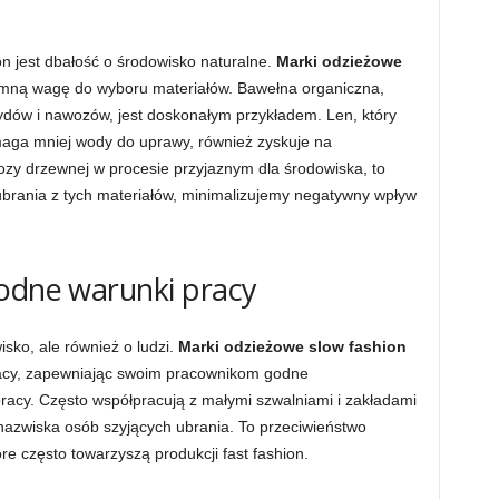
on jest dbałość o środowisko naturalne.
Marki odzieżowe
mną wagę do wyboru materiałów. Bawełna organiczna,
ydów i nawozów, jest doskonałym przykładem. Len, który
ymaga mniej wody do uprawy, również zyskuje na
lozy drzewnej w procesie przyjaznym dla środowiska, to
ubrania z tych materiałów, minimalizujemy negatywny wpływ
godne warunki pracy
isko, ale również o ludzi.
Marki odzieżowe slow fashion
racy, zapewniając swoim pracownikom godne
racy. Często współpracują z małymi szwalniami i zakładami
 nazwiska osób szyjących ubrania. To przeciwieństwo
re często towarzyszą produkcji fast fashion.