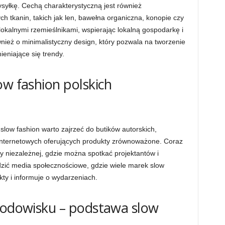
ysyłkę. Cechą charakterystyczną jest również
h tkanin, takich jak len, bawełna organiczna, konopie czy
 lokalnymi rzemieślnikami, wspierając lokalną gospodarkę i
nież o minimalistyczny design, który pozwala na tworzenie
niające się trendy.
ow fashion polskich
low fashion warto zajrzeć do butików autorskich,
nternetowych oferujących produkty zrównoważone. Coraz
dy niezależnej, gdzie można spotkać projektantów i
dzić media społecznościowe, gdzie wiele marek slow
ty i informuje o wydarzeniach.
rodowisku – podstawa slow