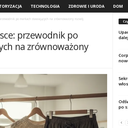
TORYZACJA
TECHNOLOGIA
ZDROWIE I URODA
DOM
: przewodnik po markach stawiających na zrównoważony rozwój
Czy
lsce: przewodnik po
Upad
dale
cych na zrównoważony
Corp
nowo
Sekr
wło
Odśw
po s