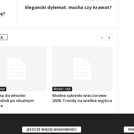
Elegancki dylemat: mucha czy krawat?
dę?
RA
styl
Moda i styl
ka do włosów:
Modne sukienki wieczorowe
dnik po idealnym
2026: Trendy na wielkie wyjścia
ze
JESZCZE WIĘCEJ WIADOMOŚCI
PO