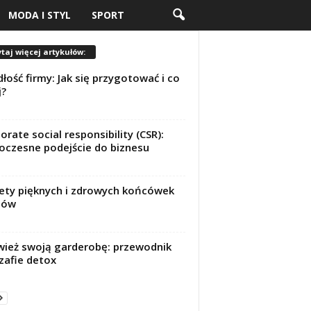
MODA I STYL
SPORT
taj więcej artykułów:
łość firmy: Jak się przygotować i co
j?
orate social responsibility (CSR):
czesne podejście do biznesu
ety pięknych i zdrowych końcówek
sów
ież swoją garderobę: przewodnik
zafie detox