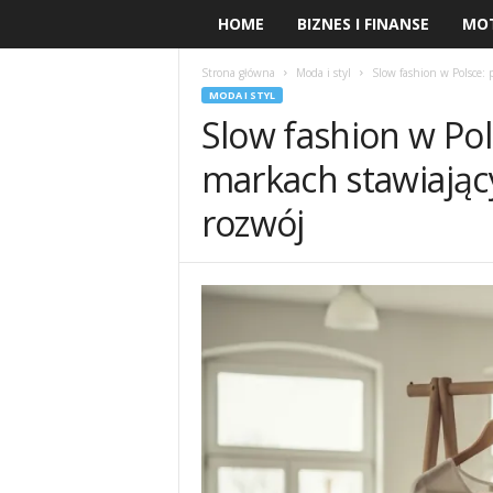
HOME
BIZNES I FINANSE
MO
Strona główna
Moda i styl
Slow fashion w Polsce
MODA I STYL
Slow fashion w Po
markach stawiają
rozwój