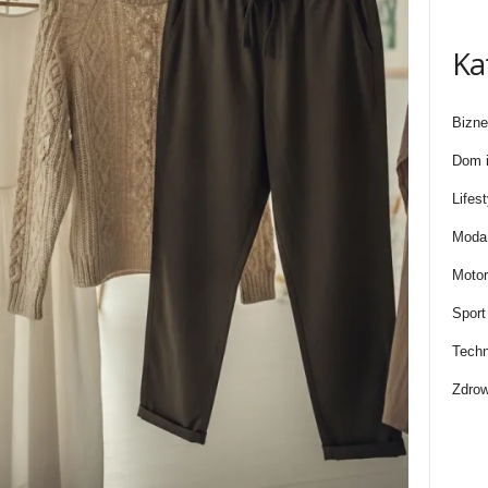
Ka
Bizne
Dom i
Lifest
Moda 
Motor
Sport
Techn
Zdrow