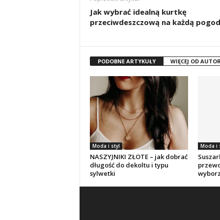
Jak wybrać idealną kurtkę
przeciwdeszczową na każdą pogo
PODOBNE ARTYKUŁY
WIĘCEJ OD AUTO
Moda i styl
Moda i 
NASZYJNIKI ZŁOTE – jak dobrać
Suszar
długość do dekoltu i typu
przewo
sylwetki
wybor