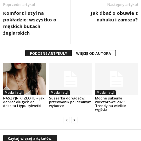
Poprzedni artykuł
Następny artykuł
Komfort i styl na
Jak dbać o obuwie z
pokładzie: wszystko o
nubuku i zamszu?
męskich butach
żeglarskich
PODOBNE ARTYKUŁY
WIĘCEJ OD AUTORA
Moda i styl
Moda i styl
Moda i styl
NASZYJNIKI ZŁOTE – jak
Suszarka do włosów:
Modne sukienki
dobrać długość do
przewodnik po idealnym
wieczorowe 2026:
dekoltu i typu sylwetki
wyborze
Trendy na wielkie
wyjścia
Czytaj więcej artykułów: