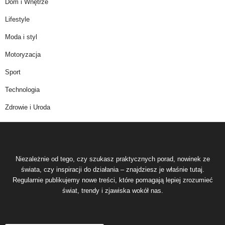
Dom i Wnętrze
Lifestyle
Moda i styl
Motoryzacja
Sport
Technologia
Zdrowie i Uroda
Niezależnie od tego, czy szukasz praktycznych porad, nowinek ze
świata, czy inspiracji do działania – znajdziesz je właśnie tutaj.
Regularnie publikujemy nowe treści, które pomagają lepiej zrozumieć
świat, trendy i zjawiska wokół nas.