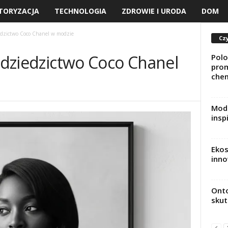
TORYZACJA
TECHNOLOGIA
ZDROWIE I URODA
DOM
iedzictwo Coco Chanel w modzie
Czy
e dziedzictwo Coco Chanel
Polo
prom
chem
Moda
insp
Ekos
inno
Onto
skut