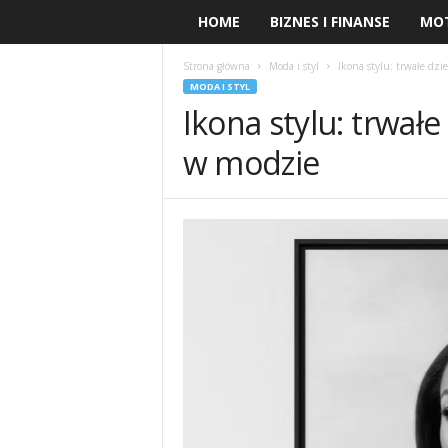
HOME
BIZNES I FINANSE
MO
Strona główna
Moda i styl
Ikona stylu: trwałe dz
MODA I STYL
Ikona stylu: trwał
w modzie