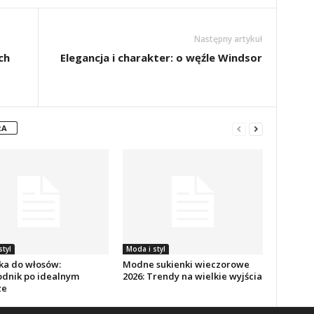
Następny artykuł
ch
Elegancja i charakter: o węźle Windsor
RA
styl
Moda i styl
ka do włosów:
Modne sukienki wieczorowe
dnik po idealnym
2026: Trendy na wielkie wyjścia
ze