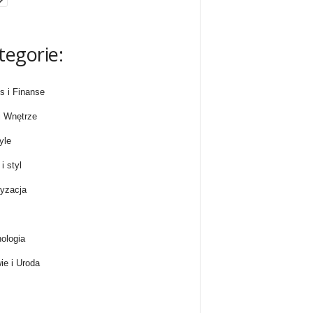
tegorie:
s i Finanse
 Wnętrze
yle
i styl
yzacja
ologia
ie i Uroda