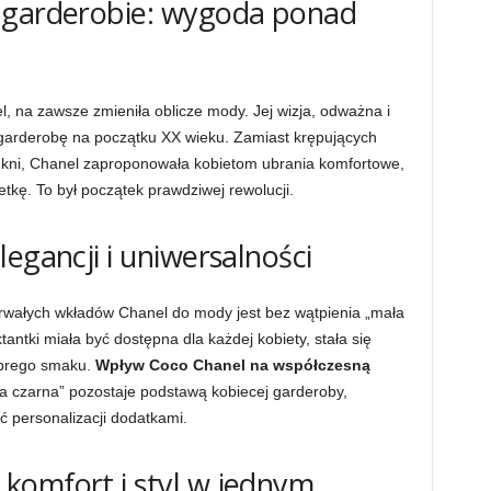
 garderobie: wygoda ponad
, na zawsze zmieniła oblicze mody. Jej wizja, odważna i
garderobę na początku XX wieku. Zamiast krępujących
sukni, Chanel zaproponowała kobietom ubrania komfortowe,
etkę. To był początek prawdziwej rewolucji.
egancji i uniwersalności
trwałych wkładów Chanel do mody jest bez wątpienia „mała
antki miała być dostępna dla każdej kobiety, stała się
obrego smaku.
Wpływ Coco Chanel na współczesną
ła czarna” pozostaje podstawą kobiecej garderoby,
ć personalizacji dodatkami.
komfort i styl w jednym