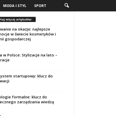
MODA I STYL
SPORT
taj więcej artykułów:
wanie na okazje: najlepsze
ocje w świecie kosmetyków i
ii gospodarczej
 w Polsce: Stylizacje na lato –
iracje
ystem startupowy: klucz do
wacji
logie formalne: klucz do
ecznego zarządzania wiedzą