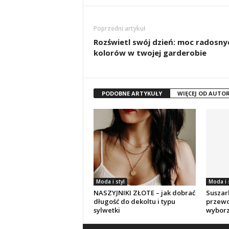
Poprzedni artykuł
Rozświetl swój dzień: moc radosny
kolorów w twojej garderobie
PODOBNE ARTYKUŁY
WIĘCEJ OD AUTO
Moda i styl
Moda i 
NASZYJNIKI ZŁOTE – jak dobrać
Suszar
długość do dekoltu i typu
przewo
sylwetki
wybor